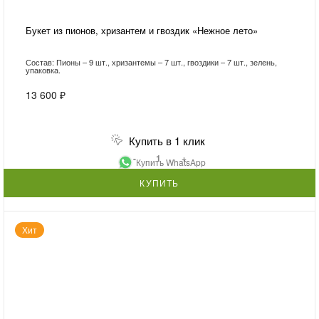
Букет из пионов, хризантем и гвоздик «Нежное лето»
Состав: Пионы – 9 шт., хризантемы – 7 шт., гвоздики – 7 шт., зелень,
упаковка.
13 600 ₽
Купить в 1 клик
-
+
Купить WhatsApp
КУПИТЬ
Хит