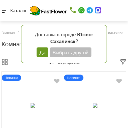
Каталог
Главная
/
Каталог товаров
/
Подарки и шары
/
Комнатные растения
Доставка в городе
Южно-
?
Сахалинск
Комнатные растения
Да
Выбрать другой
Сортировка
Новинка
Новинка