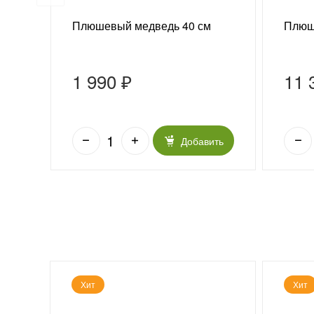
 г
Плюшевый медведь 40 см
Плюш
1 990 ₽
11 
ить
Добавить
Хит
Хит