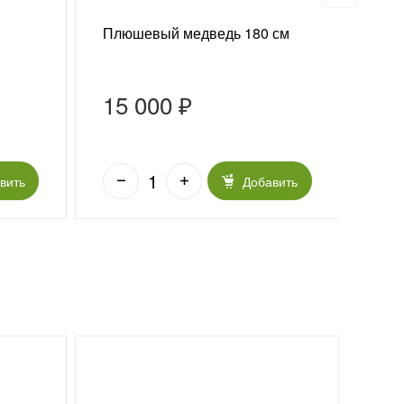
Плюшевый медведь 180 см
Конф
15 000 ₽
90
вить
Добавить
Хи