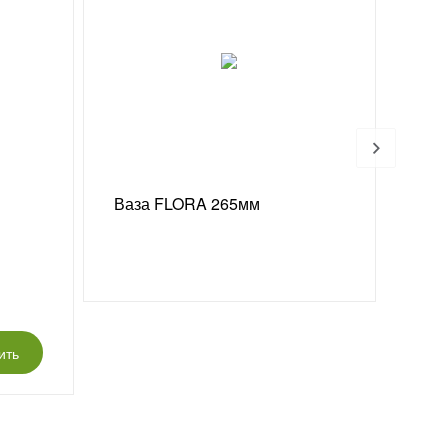
Ваза FLORA 265мм
Роза
40
ить