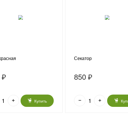
красная
Секатор
 ₽
850 ₽
Купить
Куп