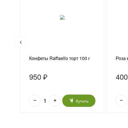
Конфеты Raffaello торт 100 г
Роза 
950 ₽
400
ь
Купить