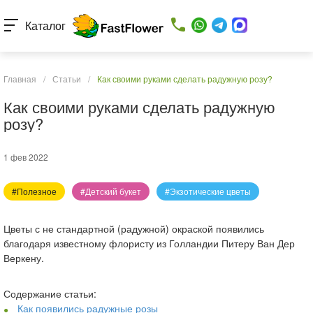
Каталог
Главная
/
Статьи
/
Как своими руками сделать радужную розу?
Как своими руками сделать радужную
розу?
1 фев 2022
#Полезное
#Детский букет
#Экзотические цветы
Цветы с не стандартной (радужной) окраской появились
благодаря известному флористу из Голландии Питеру Ван Дер
Веркену.
Содержание статьи:
Как появились радужные розы